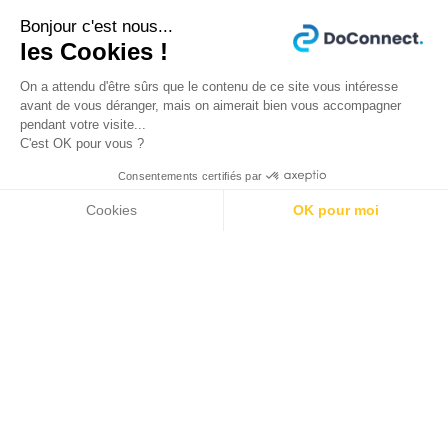
c
o
Bonjour c'est nous...
les Cookies !
n
c
On a attendu d'être sûrs que le contenu de ce site vous intéresse
u
avant de vous déranger, mais on aimerait bien vous accompagner
r
pendant votre visite...
C'est OK pour vous ?
r
e
Consentements certifiés par
n
Cookies
OK pour moi
t
Plateforme de Gestion du Consentement : Person
Axeptio consent
e
Notre plateforme vous permet d'adapter et de gér
4
.
1