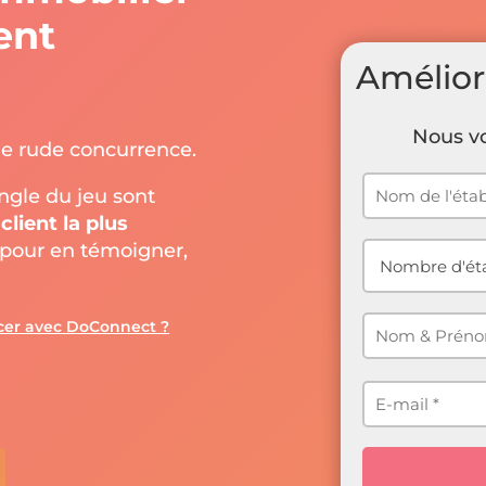
ent
Amélior
Nous vo
ne rude concurrence.
ingle du jeu sont
client la plus
s pour en témoigner,
ncer avec DoConnect ?