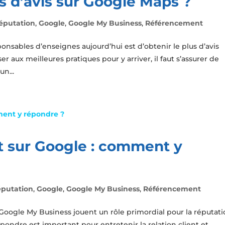
 d’avis sur Google Maps ?
réputation
,
Google
,
Google My Business
,
Référencement
ponsables d’enseignes aujourd’hui est d’obtenir le plus d’avis
r aux meilleures pratiques pour y arriver, il faut s’assurer de
un...
ent sur Google : comment y
éputation
,
Google
,
Google My Business
,
Référencement
es Google My Business jouent un rôle primordial pour la réputat
pondre est important pour entretenir la relation client et