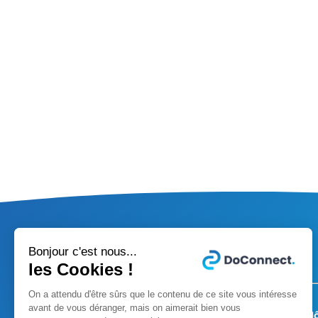
Bonjour c'est nous...
À propos de DoConnect.
les Cookies !
On a attendu d'être sûrs que le contenu de ce site vous intéresse
Nos solutions
avant de vous déranger, mais on aimerait bien vous
Nos produits
Hô