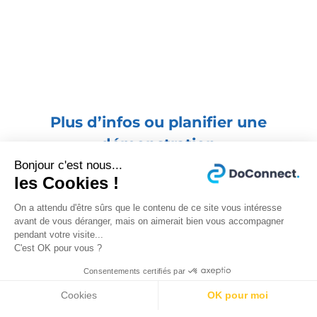
Plus d’infos ou planifier une
démonstration
Bonjour c'est nous...
les Cookies !
On a attendu d'être sûrs que le contenu de ce site vous intéresse
w
avant de vous déranger, mais on aimerait bien vous accompagner
Je remplis le formulaire ci-après et
pendant votre visite...
je suis recontacté(e) au plus vite
C'est OK pour vous ?
Consentements certifiés par

01 87 20 50 20
Cookies
OK pour moi
: j’appelle