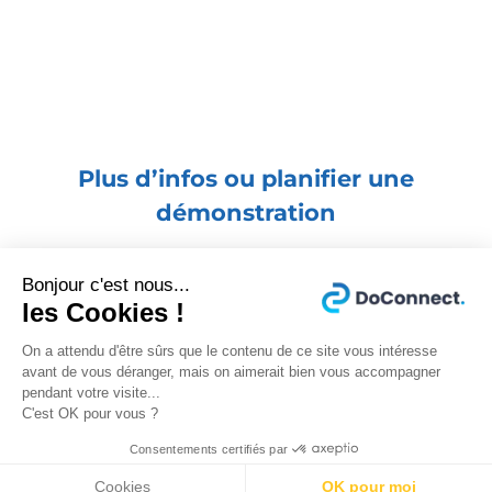
Plus d’infos ou planifier une
démonstration
Bonjour c'est nous...
les Cookies !
w
Je remplis le formulaire ci-après et
On a attendu d'être sûrs que le contenu de ce site vous intéresse
avant de vous déranger, mais on aimerait bien vous accompagner
je suis recontacté(e) au plus vite
pendant votre visite...
C'est OK pour vous ?

01 87 20 50 20
: j’appelle
Consentements certifiés par
Cookies
OK pour moi
DoConnect maintenant